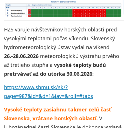
HZS varuje návštevníkov horských oblastí pred
vysokými teplotami počas víkendu. Slovenský
hydrometeorologický ústav vydal na víkend
26.-28.06.2026
meteorologickú výstrahu prvého
až tretieho stupňa a
vysoké teploty budú
pretrvávať až do utorka 30.06.2026
:
https://www.shmu.sk/sk/?
page=987&id=&d=1&jav=&roll=#tabs
Vysoké teploty zasiahnu takmer celú časť
Slovenska, vrátane horských oblastí.
V
juhozápadnej časti Slovenska je dokonca vydaná