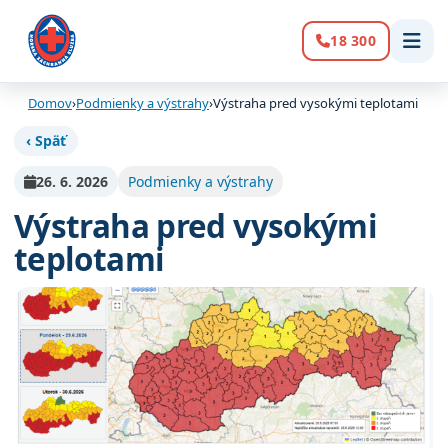
18 300
Volanie:
Domov
›
Podmienky a výstrahy
›
Výstraha pred vysokými teplotami
‹ Späť
26. 6. 2026
Podmienky a výstrahy
Výstraha pred vysokými
teplotami