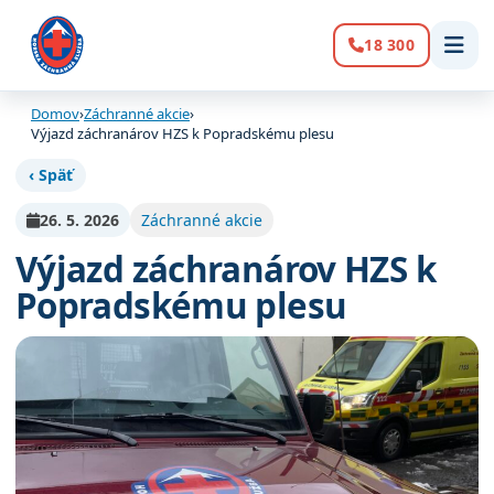
18 300
Volanie:
Domov
›
Záchranné akcie
›
Výjazd záchranárov HZS k Popradskému plesu
‹ Späť
26. 5. 2026
Záchranné akcie
Výjazd záchranárov HZS k
Popradskému plesu