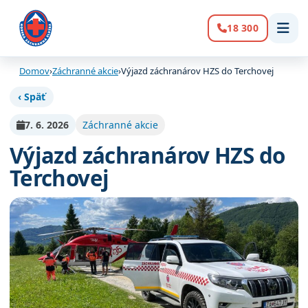
18 300
Volanie:
Domov
›
Záchranné akcie
›
Výjazd záchranárov HZS do Terchovej
‹ Späť
7. 6. 2026
Záchranné akcie
Výjazd záchranárov HZS do
Terchovej