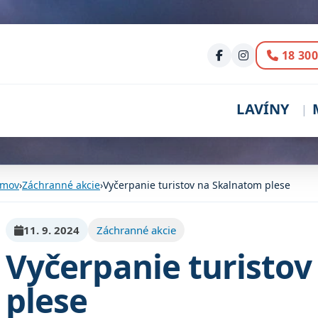
Volani
18 300
LAVÍNY
mov
›
Záchranné akcie
›
Vyčerpanie turistov na Skalnatom plese
11. 9. 2024
Záchranné akcie
Vyčerpanie turisto
plese