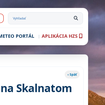
e:
Vyhľadať na stránke
METEO PORTÁL
APLIKÁCIA HZS
‹ Späť
v na Skalnatom