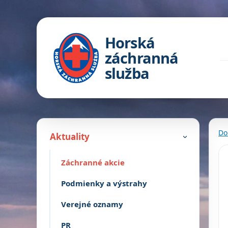
Horská
záchranná
služba
Do
Aktuality
›
Záchranné akcie
Podmienky a výstrahy
Verejné oznamy
PR