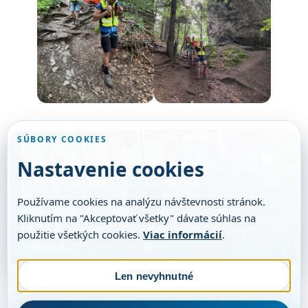
SÚBORY COOKIES
Nastavenie cookies
Používame cookies na analýzu návštevnosti stránok.
Kliknutím na "Akceptovať všetky" dávate súhlas na
použitie všetkých cookies.
Viac informácií
.
VIDEO
Video 1
Len nevyhnutné