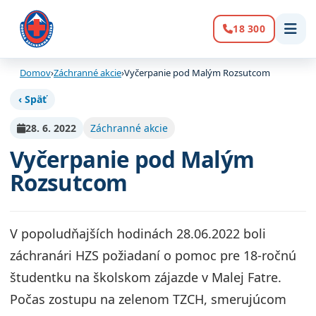
18 300
Volanie:
Domov
›
Záchranné akcie
›
Vyčerpanie pod Malým Rozsutcom
‹ Späť
28. 6. 2022
Záchranné akcie
Vyčerpanie pod Malým
Rozsutcom
V popoludňajších hodinách 28.06.2022 boli
záchranári HZS požiadaní o pomoc pre 18-ročnú
študentku na školskom zájazde v Malej Fatre.
Počas zostupu na zelenom TZCH, smerujúcom