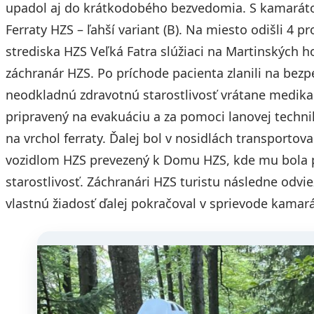
upadol aj do krátkodobého bezvedomia. S kamarátom
Ferraty HZS – ľahší variant (B). Na miesto odišli 4 p
strediska HZS Veľká Fatra slúžiaci na Martinských 
záchranár HZS. Po príchode pacienta zlanili na bezpe
neodkladnú zdravotnú starostlivosť vrátane medika
pripravený na evakuáciu a za pomoci lanovej techni
na vrchol ferraty. Ďalej bol v nosidlách transport
vozidlom HZS prevezený k Domu HZS, kde mu bola p
starostlivosť. Záchranári HZS turistu následne odvie
vlastnú žiadosť ďalej pokračoval v sprievode kamará