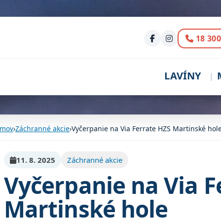
Volani
18 300
LAVÍNY
mov
›
Záchranné akcie
›
Vyčerpanie na Via Ferrate HZS Martinské hol
11. 8. 2025
Záchranné akcie
Vyčerpanie na Via F
Martinské hole