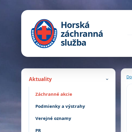
Horská
záchranná
služba
Do
Aktuality
›
Záchranné akcie
Podmienky a výstrahy
Verejné oznamy
PR