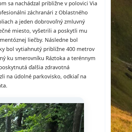
 sa nachádzal približne v polovici Via
rofesionálni záchranári z Oblastného
holiach a jeden dobrovoľný zmluvný
čné miesto, vyšetrili a poskytli mu
mentóznej liečby. Následne bol
ky bol vytiahnutý približne 400 metrov
ovaný ku smerovníku Ráztoka a terénnym
oskytnutá ďalšia zdravotná
zli na údolné parkovisko, odkiaľ na
ta.