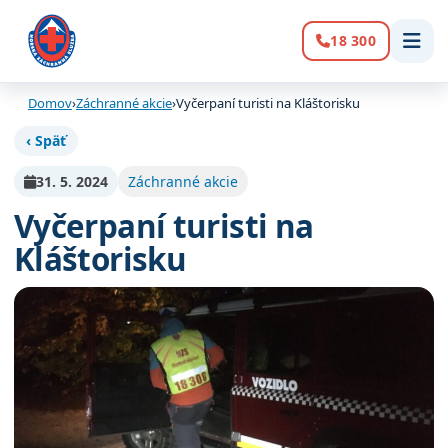
18 300
Volanie:
Domov
›
Záchranné akcie
›
Vyčerpaní turisti na Kláštorisku
‹ Späť
31. 5. 2024
Záchranné akcie
Vyčerpaní turisti na
Kláštorisku