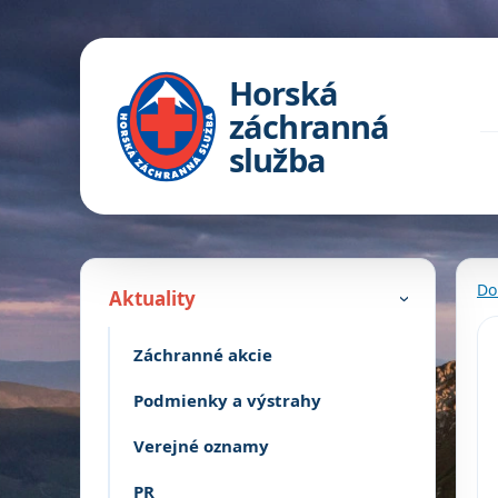
Horská
záchranná
služba
Do
Aktuality
›
Záchranné akcie
Podmienky a výstrahy
Verejné oznamy
PR