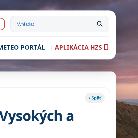
e:
Vyhľadať na stránke
METEO PORTÁL
APLIKÁCIA HZS
‹ Späť
 Vysokých a