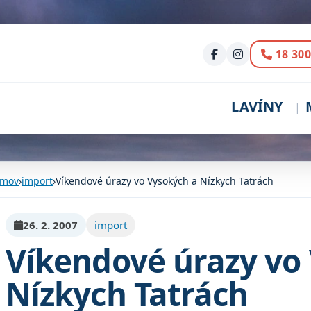
Volani
18 300
LAVÍNY
mov
›
import
›
Víkendové úrazy vo Vysokých a Nízkych Tatrách
26. 2. 2007
import
Víkendové úrazy vo
Nízkych Tatrách