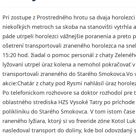
Pri zostupe z Prostredného hrotu sa dvaja horolezc
niekoľkých metroch sa skoba na stanovišti vytrhla a
páde utrpeli horolezci vážnejšie poranenia a preto 
ošetrení transportovali zraneného horolezca na s
15:20 hod. žiadal o pomoc personál z chaty Zeleného 
lyžovaní utrpel úraz kolena a nemohol pokračovať v 
transportovali zraneného do Starého Smokovca.Vo 
akcie:Chatár z chaty pod Rysmi nahlásil úraz horolez
Po telefonickom rozhovore sa doktor rozhodol pre t
oblastného strediska HZS Vysoké Tatry po príchode 
polikliniku do Starého Smokovca. V tom istom čase z
raneného lyžiara, ktorý si vo freeride zóne Kotol Lu
nasledoval transport do doliny, kde bol odovzdaný 