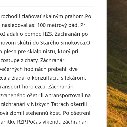
i rozhodli zlaňovať skalným prahom.Po
 nasledoval asi 100 metrový pád. Pri
požiadali o pomoc HZS. Záchranári po
nehovom skútri do Starého Smokovca.O
plesa pre skialpinistu, ktorý pri
zostupe z chaty. Záchranári
večerných hodinách prebehli dve
ca a žiadal o konzultáciu s lekárom.
ransport horolezca. Záchranári
zraneného ošetrili a transportovali na
áchranári v Nízkych Tatrách ošetrili
ková zlomil stehennú kosť. Po ošetrení
sanitke RZP.Počas víkendu záchranári