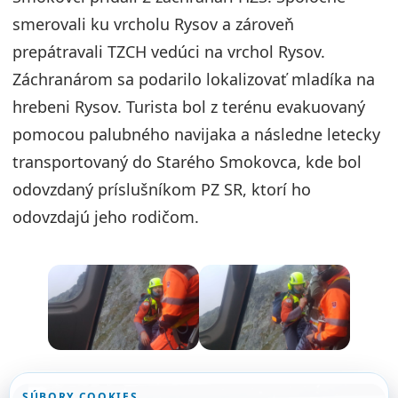
smerovali ku vrcholu Rysov a zároveň
prepátravali TZCH vedúci na vrchol Rysov.
Záchranárom sa podarilo lokalizovať mladíka na
hrebeni Rysov. Turista bol z terénu evakuovaný
pomocou palubného navijaka a následne letecky
transportovaný do Starého Smokovca, kde bol
odovzdaný príslušníkom PZ SR, ktorí ho
odovzdajú jeho rodičom.
SÚBORY COOKIES