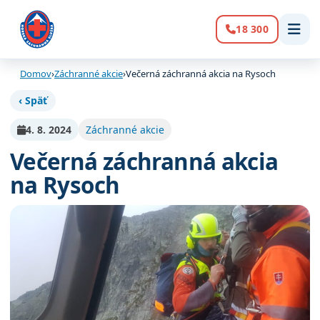
18 300
Volanie:
Domov
›
Záchranné akcie
›
Večerná záchranná akcia na Rysoch
‹ Späť
4. 8. 2024
Záchranné akcie
Večerná záchranná akcia
na Rysoch