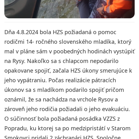
Dňa 4.8.2024 bola HZS požiadaná o pomoc
rodičmi 14- ročného slovenského mladíka, ktorý
mal v pláne sám v poobedných hodinách vystúpiť
na Rysy. Nakoľko sa s chlapcom nepodarilo
opakovane spojiť, začala HZS úkony smerujúce k
jeho vypátraniu. Počas realizácie pátracích
úkonov sa s mladíkom podarilo spojiť pričom
oznámil, že sa nachádza na vrchole Rysov a
zároveň jeho rodičia požiadali o jeho evakuáciu.
O súčinnosť bola požiadaná posádka VZZS z
Popradu, ku ktorej sa po medzipristátí v Starom
Smokovci pridali 2 záchranári HZS. Spoločne