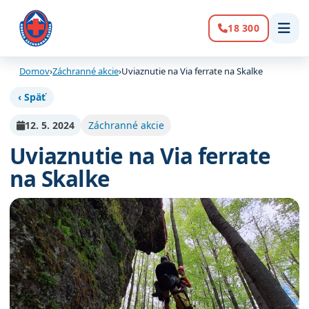
18 300
Volanie:
Domov
›
Záchranné akcie
›
Uviaznutie na Via ferrate na Skalke
‹ Späť
12. 5. 2024
Záchranné akcie
Uviaznutie na Via ferrate
na Skalke