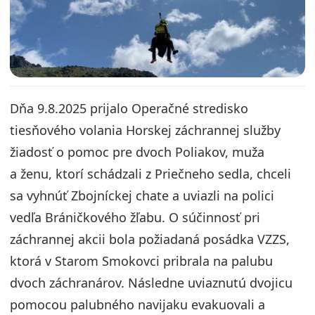
Dňa 9.8.2025 prijalo Operačné stredisko
tiesňového volania Horskej záchrannej služby
žiadosť o pomoc pre dvoch Poliakov, muža
a ženu, ktorí schádzali z Priečneho sedla, chceli
sa vyhnúť Zbojníckej chate a uviazli na polici
vedľa Bráničkového žľabu. O súčinnosť pri
záchrannej akcii bola požiadaná posádka VZZS,
ktorá v Starom Smokovci pribrala na palubu
dvoch záchranárov. Následne uviaznutú dvojicu
pomocou palubného navijaku evakuovali a