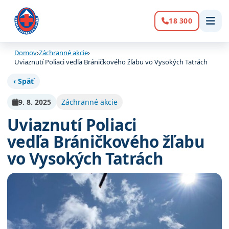
18 300
Volanie:
Domov
›
Záchranné akcie
›
Uviaznutí Poliaci vedľa Bráničkového žľabu vo Vysokých Tatrách
‹ Späť
9. 8. 2025
Záchranné akcie
Uviaznutí Poliaci
vedľa Bráničkového žľabu
vo Vysokých Tatrách