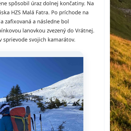
éne spôsobil úraz dolnej končatiny. Na
ska HZS Malá Fatra. Po príchode na
la zafixovaná a následne bol
bínkovou lanovkou zvezený do Vrátnej.
v sprievode svojich kamarátov.