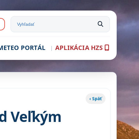
e:
Vyhľadať na stránke
METEO PORTÁL
APLIKÁCIA HZS
‹ Späť
od Veľkým