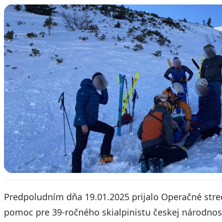
Predpoludním dňa 19.01.2025 prijalo Operačné stre
pomoc pre 39-ročného skialpinistu českej národnost