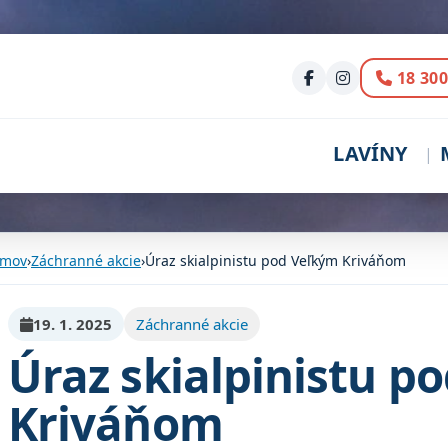
Volani
18 300
LAVÍNY
mov
›
Záchranné akcie
›
Úraz skialpinistu pod Veľkým Kriváňom
19. 1. 2025
Záchranné akcie
Úraz skialpinistu p
Kriváňom