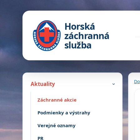
Horská
záchranná
služba
Do
Aktuality
›
Záchranné akcie
Podmienky a výstrahy
Verejné oznamy
PR