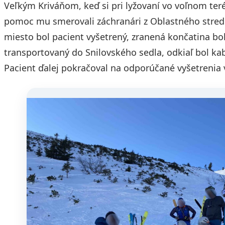
Veľkým Kriváňom, keď si pri lyžovaní vo voľnom ter
pomoc mu smerovali záchranári z Oblastného stredi
miesto bol pacient vyšetrený, zranená končatina bo
transportovaný do Snilovského sedla, odkiaľ bol ka
Pacient ďalej pokračoval na odporúčané vyšetrenia 