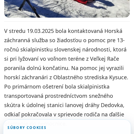
V stredu 19.03.2025 bola kontaktovaná Horská
záchranná služba so žiadosťou o pomoc pre 13-
ročnú skialpinistku slovenskej národnosti, ktorá
si pri lyžovaní vo voľnom teréne z Veľkej Rače
poranila dolnú končatinu. Na pomoc jej vyrazili
horskí záchranári z Oblastného strediska Kysuce.
Po primárnom ošetrení bola skialpinistka
transportovaná prostredníctvom snežného
skútra k údolnej stanici lanovej dráhy Dedovka,
odkiaľ pokračovala v sprievode rodiča na ďalšie
ošetrenie do nemocnice.
SÚBORY COOKIES