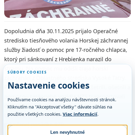
Dopoludnia dňa 30.11.2025 prijalo Operačné
stredisko tiesňového volania Horskej záchrannej
služby žiadosť o pomoc pre 17-ročného chlapca,
ktorý pri sánkovaní z Hrebienka narazil do
stromu. Na pomoc mu odišli traja horskí
SÚBORY COOKIES
záchranári z Oblastného strediska Vysoké Tatry.
Nastavenie cookies
Po príchode na miesto sánkara vyšetrili, ošetrili a
pomocou terénneho vozidla HZS transportovali
Používame cookies na analýzu návštevnosti stránok.
do Starého Smokovca, kde bol mladý muž
Kliknutím na "Akceptovať všetky" dávate súhlas na
použitie všetkých cookies.
Viac informácií
.
odovzdaný do starostlivosti
privolanej posádke RZP.
Len nevyhnutné