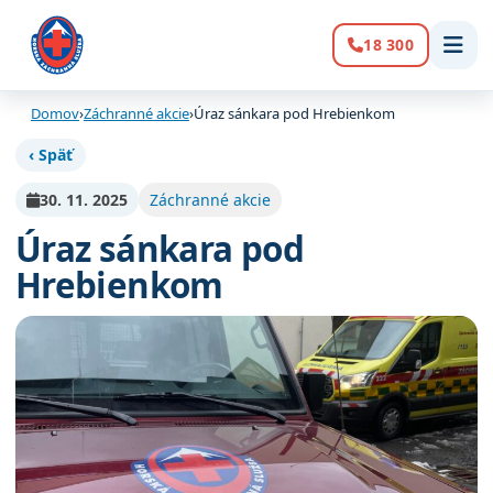
18 300
Volanie:
Domov
›
Záchranné akcie
›
Úraz sánkara pod Hrebienkom
‹ Späť
30. 11. 2025
Záchranné akcie
Úraz sánkara pod
Hrebienkom