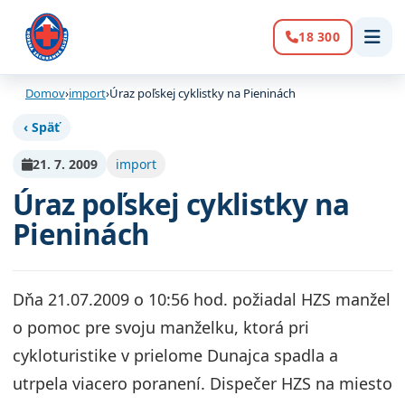
18 300
Volanie:
Domov
›
import
›
Úraz poľskej cyklistky na Pieninách
‹ Späť
21. 7. 2009
import
Úraz poľskej cyklistky na
Pieninách
Dňa 21.07.2009 o 10:56 hod. požiadal HZS manžel
o pomoc pre svoju manželku, ktorá pri
cykloturistike v prielome Dunajca spadla a
utrpela viacero poranení. Dispečer HZS na miesto