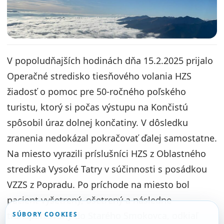
V popoludňajších hodinách dňa 15.2.2025 prijalo
Operačné stredisko tiesňového volania HZS
žiadosť o pomoc pre 50-ročného poľského
turistu, ktorý si počas výstupu na Končistú
spôsobil úraz dolnej končatiny. V dôsledku
zranenia nedokázal pokračovať ďalej samostatne.
Na miesto vyrazili príslušníci HZS z Oblastného
strediska Vysoké Tatry v súčinnosti s posádkou
VZZS z Popradu. Po príchode na miesto bol
pacient vyšetrený, ošetrený a následne
transportovaný do Starého Smokovca, odkiaľ
SÚBORY COOKIES