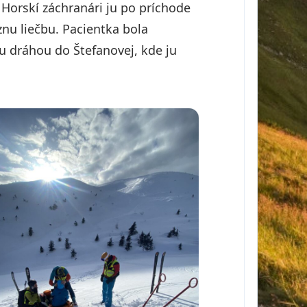
 Horskí záchranári ju po príchode
znu liečbu. Pacientka bola
u dráhou do Štefanovej, kde ju