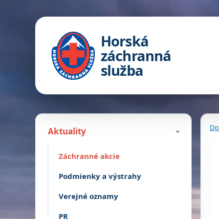
Horská
záchranná
služba
Do
Aktuality
›
Záchranné akcie
Podmienky a výstrahy
Verejné oznamy
PR