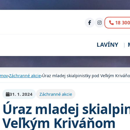
Volani
18 300
LAVÍNY
mov
›
Záchranné akcie
›
Úraz mladej skialpinistky pod Veľkým Kriváň
31. 1. 2024
Záchranné akcie
Úraz mladej skialpi
Veľkým Kriváňom