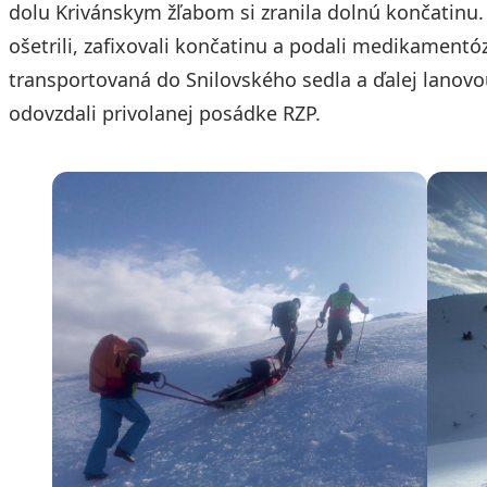
dolu Krivánskym žľabom si zranila dolnú končatinu.
ošetrili, zafixovali končatinu a podali medikamentó
transportovaná do Snilovského sedla a ďalej lanovo
odovzdali privolanej posádke RZP.