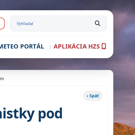
e:
Vyhľadať na stránke
METEO PORTÁL
APLIKÁCIA HZS
om
‹ Späť
nistky pod