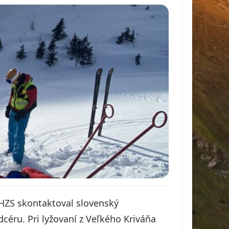
 HZS skontaktoval slovenský
dcéru. Pri lyžovaní z Veľkého Kriváňa