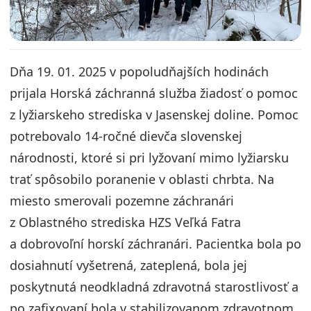
Dňa 19. 01. 2025 v popoludňajších hodinách
prijala Horská záchranná služba žiadosť o pomoc
z lyžiarskeho strediska v Jasenskej doline. Pomoc
potrebovalo 14-ročné dievča slovenskej
národnosti, ktoré si pri lyžovaní mimo lyžiarsku
trať spôsobilo poranenie v oblasti chrbta. Na
miesto smerovali pozemne záchranári
z Oblastného strediska HZS Veľká Fatra
a dobrovoľní horskí záchranári. Pacientka bola po
dosiahnutí vyšetrená, zateplená, bola jej
poskytnutá neodkladná zdravotná starostlivosť a
po zafixovaní bola v stabilizovanom zdravotnom