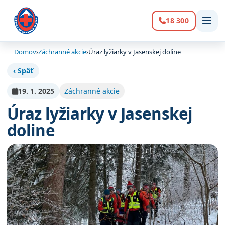
18 300
Volanie:
Domov
›
Záchranné akcie
›
Úraz lyžiarky v Jasenskej doline
‹ Späť
19. 1. 2025
Záchranné akcie
Úraz lyžiarky v Jasenskej
doline