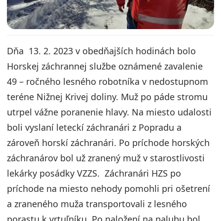
Dňa 13. 2. 2023 v obedňajších hodinách bolo
Horskej záchrannej službe oznámené zavalenie
49 – ročného lesného robotníka v nedostupnom
teréne Nižnej Krivej doliny. Muž po páde stromu
utrpel vážne poranenie hlavy. Na miesto udalosti
boli vyslaní leteckí záchranári z Popradu a
zároveň horskí záchranári. Po príchode horských
záchranárov bol už zranený muž v starostlivosti
lekárky posádky VZZS. Záchranári HZS po
príchode na miesto nehody pomohli pri ošetrení
a zraneného muža transportovali z lesného
porastu k vrtuľníku. Po naložení na palubu bol