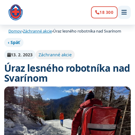
18 300
Volanie:
Domov
›
Záchranné akcie
›
Úraz lesného robotníka nad Svarínom
‹ Späť
13. 2. 2023
Záchranné akcie
Úraz lesného robotníka nad
Svarínom