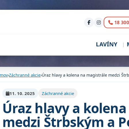
Volani
18 300
LAVÍNY
mov
›
Záchranné akcie
›
Úraz hlavy a kolena na magistrále medzi Št
11. 10. 2025
Záchranné akcie
Úraz hlavy a kolena
medzi Štrbským a 