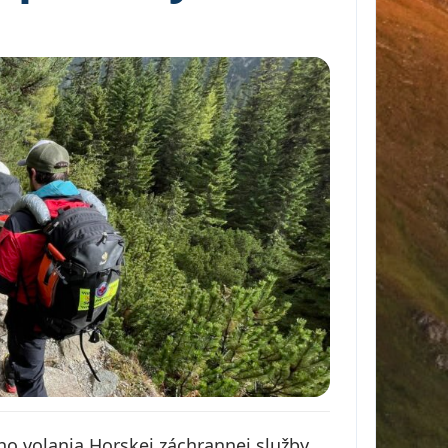
ho volania Horskej záchrannej služby