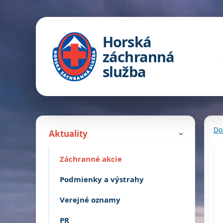
Horská
záchranná
služba
Do
Aktuality
›
Záchranné akcie
Podmienky a výstrahy
Verejné oznamy
PR