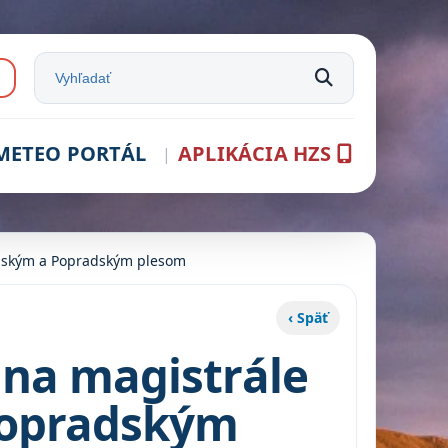
e:
Vyhľadať na stránke
METEO PORTÁL
APLIKÁCIA HZS
rbským a Popradským plesom
‹ Späť
 na magistrále
Popradským