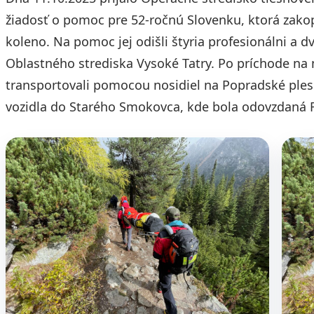
žiadosť o pomoc pre 52-ročnú Slovenku, ktorá zakop
koleno. Na pomoc jej odišli štyria profesionálni a d
Oblastného strediska Vysoké Tatry. Po príchode na mi
transportovali pomocou nosidiel na Popradské ples
vozidla do Starého Smokovca, kde bola odovzdaná 