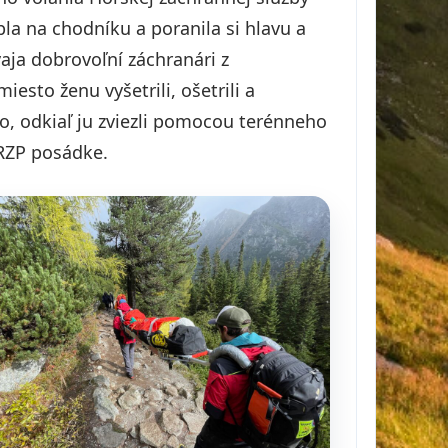
la na chodníku a poranila si hlavu a
vaja dobrovoľní záchranári z
esto ženu vyšetrili, ošetrili a
o, odkiaľ ju zviezli pomocou terénneho
RZP posádke.