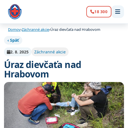
18 300
Volanie:
Domov
›
Záchranné akcie
›
Úraz dievčaťa nad Hrabovom
‹ Späť
2. 8. 2025
Záchranné akcie
Úraz dievčaťa nad
Hrabovom