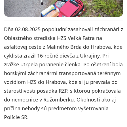
Dňa 02.08.2025 popoludní zasahovali záchranári z
Oblastného strediska HZS Veľká Fatra na
asfaltovej ceste z Maliného Brda do Hrabova, kde
cyklista zrazil 16-ročné dievča z Ukrajiny. Pri
zrážke utrpela poranenie členka. Po ošetrení bola
horskými záchranármi transportovaná terénnym
vozidlom HZS do Hrabova, kde si ju prevzala do
starostlivosti posádka RZP, s ktorou pokračovala
do nemocnice v Ružomberku. Okolnosti ako aj
príčina nehody sú predmetom vyšetrovania
Polície SR.