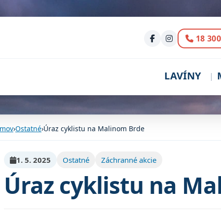
Volani
18 300
LAVÍNY
mov
›
Ostatné
›
Úraz cyklistu na Malinom Brde
1. 5. 2025
Ostatné
Záchranné akcie
Úraz cyklistu na Ma