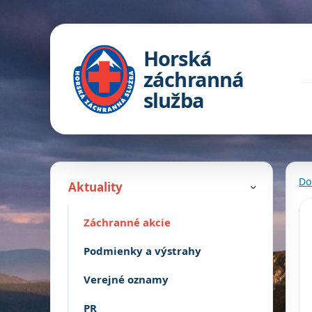
Horská
záchranná
služba
Do
Aktuality
›
Záchranné akcie
Podmienky a výstrahy
Verejné oznamy
PR