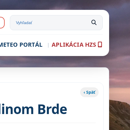
e:
Vyhľadať na stránke
METEO PORTÁL
APLIKÁCIA HZS
‹ Späť
linom Brde