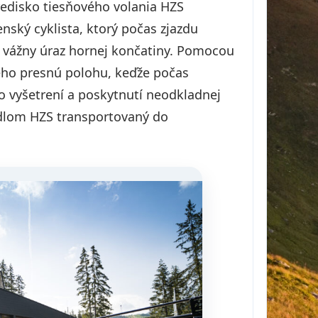
edisko tiesňového volania HZS
nský cyklista, ktorý počas zjazdu
si vážny úraz hornej končatiny. Pomocou
jeho presnú polohu, keďže počas
o vyšetrení a poskytnutí neodkladnej
idlom HZS transportovaný do