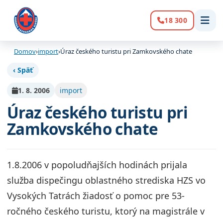
18 300
Volanie:
Domov
›
import
›
Úraz českého turistu pri Zamkovského chate
‹ Späť
1. 8. 2006
import
Úraz českého turistu pri
Zamkovského chate
1.8.2006 v popoludňajších hodinách prijala
služba dispečingu oblastného strediska HZS vo
Vysokých Tatrách žiadosť o pomoc pre 53-
ročného českého turistu, ktorý na magistrále v