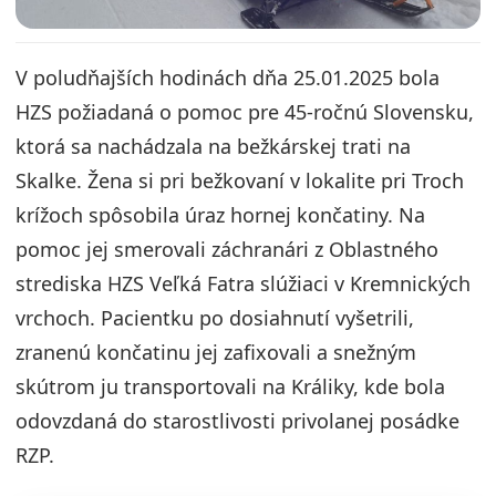
V poludňajších hodinách dňa 25.01.2025 bola
HZS požiadaná o pomoc pre 45-ročnú Slovensku,
ktorá sa nachádzala na bežkárskej trati na
Skalke. Žena si pri bežkovaní v lokalite pri Troch
krížoch spôsobila úraz hornej končatiny. Na
pomoc jej smerovali záchranári z Oblastného
strediska HZS Veľká Fatra slúžiaci v Kremnických
vrchoch. Pacientku po dosiahnutí vyšetrili,
zranenú končatinu jej zafixovali a snežným
skútrom ju transportovali na Králiky, kde bola
odovzdaná do starostlivosti privolanej posádke
RZP.