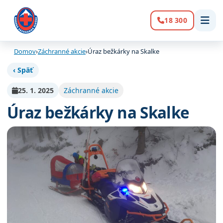
18 300
Volanie:
Domov
›
Záchranné akcie
›
Úraz bežkárky na Skalke
‹ Späť
25. 1. 2025
Záchranné akcie
Úraz bežkárky na Skalke