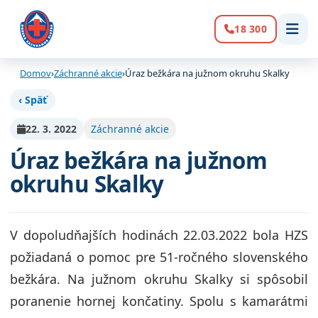
18 300
Volanie:
Domov
›
Záchranné akcie
›
Úraz bežkára na južnom okruhu Skalky
‹ Späť
22. 3. 2022
Záchranné akcie
Úraz bežkára na južnom
okruhu Skalky
V dopoludňajších hodinách 22.03.2022 bola HZS
požiadaná o pomoc pre 51-ročného slovenského
bežkára. Na južnom okruhu Skalky si spôsobil
poranenie hornej končatiny. Spolu s kamarátmi