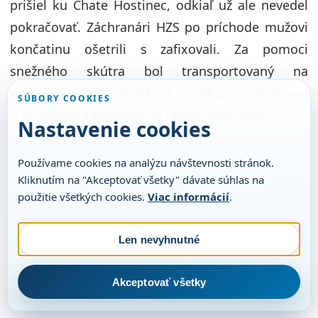
prišiel ku Chate Hostinec, odkiaľ už ale nevedel
pokračovať. Záchranári HZS po príchode mužovi
končatinu ošetrili s zafixovali. Za pomoci
snežného skútra bol transportovaný na
parkovisko na Králikoch, odkiaľ pokračoval
SÚBORY COOKIES
v sprievode kamarátov na ďalšie ošetrenie.
Nastavenie cookies
Používame cookies na analýzu návštevnosti stránok.
Kliknutím na "Akceptovať všetky" dávate súhlas na
použitie všetkých cookies.
Viac informácií
.
Len nevyhnutné
Akceptovať všetky