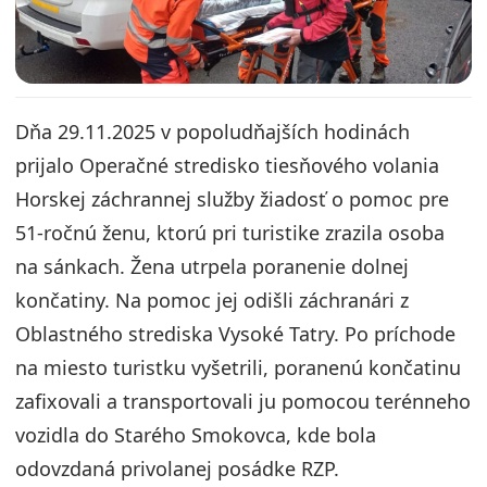
Dňa 29.11.2025 v popoludňajších hodinách
prijalo Operačné stredisko tiesňového volania
Horskej záchrannej služby žiadosť o pomoc pre
51-ročnú ženu, ktorú pri turistike zrazila osoba
na sánkach. Žena utrpela poranenie dolnej
končatiny. Na pomoc jej odišli záchranári z
Oblastného strediska Vysoké Tatry. Po príchode
na miesto turistku vyšetrili, poranenú končatinu
zafixovali a transportovali ju pomocou terénneho
vozidla do Starého Smokovca, kde bola
odovzdaná privolanej posádke RZP.