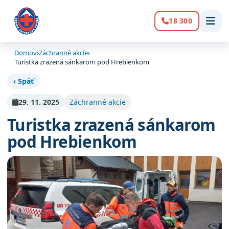
18 300
Volanie:
Domov
›
Záchranné akcie
›
Turistka zrazená sánkarom pod Hrebienkom
‹ Späť
29. 11. 2025
Záchranné akcie
Turistka zrazená sánkarom
pod Hrebienkom