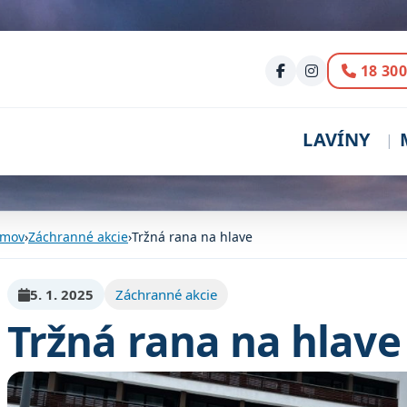
Volani
18 300
LAVÍNY
mov
›
Záchranné akcie
›
Tržná rana na hlave
5. 1. 2025
Záchranné akcie
Tržná rana na hlave