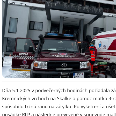
Dňa 5.1.2025 v podvečerných hodinách požiadala zá
Kremnických vrchoch na Skalke o pomoc matka 3-roč
spôsobilo tržnú ranu na zátylku. Po vyšetrení a oše
posádke RLP a následne prevezené v sprievode mat