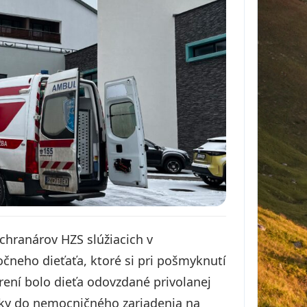
chranárov HZS slúžiacich v
neho dieťaťa, ktoré si pri pošmyknutí
trení bolo dieťa odovzdané privolanej
ky do nemocničného zariadenia na