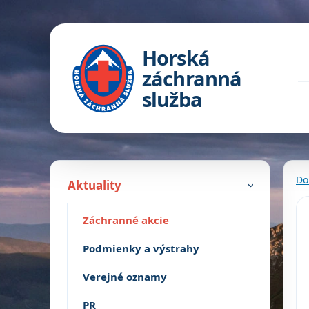
Horská
záchranná
služba
Do
Aktuality
›
Záchranné akcie
Podmienky a výstrahy
Verejné oznamy
PR