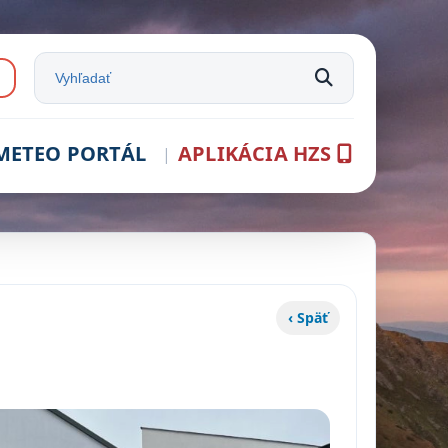
e:
Vyhľadať na stránke
METEO PORTÁL
APLIKÁCIA HZS
‹ Späť