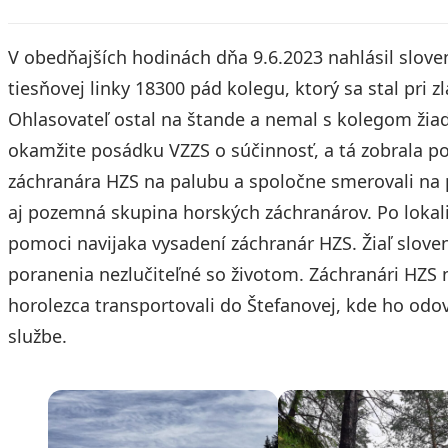
V obedňajších hodinách dňa 9.6.2023 nahlásil slov
tiesňovej linky 18300 pád kolegu, ktorý sa stal pri 
Ohlasovateľ ostal na štande a nemal s kolegom žiad
okamžite posádku VZZS o súčinnosť, a tá zobrala po
záchranára HZS na palubu a spoločne smerovali na
aj pozemná skupina horských záchranárov. Po lokali
pomoci navijaka vysadení záchranár HZS. Žiaľ sloven
poranenia nezlučiteľné so životom. Záchranári HZS
horolezca transportovali do Štefanovej, kde ho odo
službe.