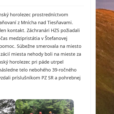
enský horolezec prostredníctvom
zlaňovaní z Mnícha nad Tiesňavami.
en kontakt. Záchranári HZS požiadali
čas medzipristátia v Štefanovej
 pomoc. Súbežne smerovala na miesto
zácií miesta nehody boli na mieste za
ský horolezec pri páde utrpel
 následne telo nebohého 39-ročného
vzdali príslušníkom PZ SR a pohrebnej