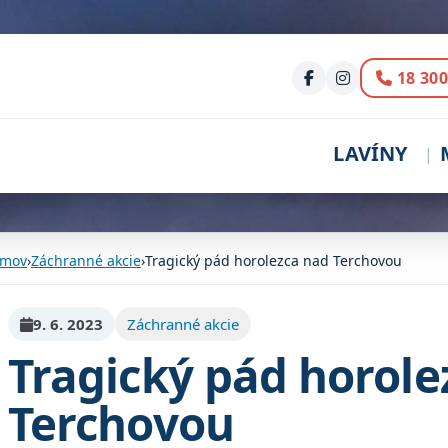
Volani
18 300
LAVÍNY
mov
›
Záchranné akcie
›
Tragický pád horolezca nad Terchovou
9. 6. 2023
Záchranné akcie
Tragický pád horole
Terchovou