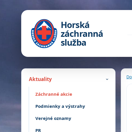
Horská
záchranná
služba
Do
Aktuality
›
Záchranné akcie
Podmienky a výstrahy
Verejné oznamy
PR