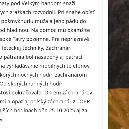
 chaty pod Veľkým hangom snažil
ych zrážkach rozvodnil. Pri snahe obísť
 k pošmyknutiu muža a jeho pádu do
 pod hladinou. Na pomoc mu okamžite
ysoké Tatry pozemne. Pre nepriaznivé
eteckej techniky. Záchranári
 pátrania bol nasadený aj pátrací
na vyhľadávanie mobilných telefónov,
neskorých nočných hodín záchranárom
. Od skorých ranných hodín
stovi pokračovalo. Okrem záchranárov
mi a opäť aj poľský záchranár z TOPR-
ajších hodinách dňa 25.10.2025 aj za
y.