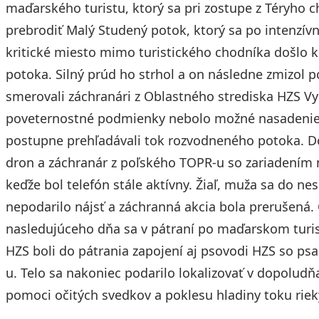
maďarského turistu, ktorý sa pri zostupe z Téryho
prebrodiť Malý Studený potok, ktorý sa po intenzívn
kritické miesto mimo turistického chodníka došlo
potoka. Silný prúd ho strhol a on následne zmizol
smerovali záchranári z Oblastného strediska HZS V
poveternostné podmienky nebolo možné nasadenie l
postupne prehľadávali tok rozvodneného potoka. Do
dron a záchranár z poľského TOPR-u so zariadením 
keďže bol telefón stále aktívny. Žiaľ, muža sa do 
nepodarilo nájsť a záchranná akcia bola prerušená
nasledujúceho dňa sa v pátraní po maďarskom turi
HZS boli do pátrania zapojení aj psovodi HZS so psa
u. Telo sa nakoniec podarilo lokalizovať v dopoludň
pomoci očitých svedkov a poklesu hladiny toku riek