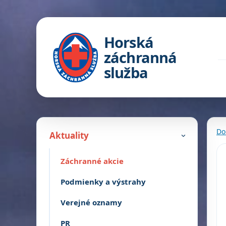
Horská
záchranná
služba
Do
Aktuality
›
Záchranné akcie
Podmienky a výstrahy
Verejné oznamy
PR