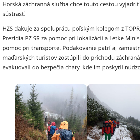
Horská záchranná služba chce touto cestou vyjadri
sústrasť.
HZS ďakuje za spoluprácu poľským kolegom z TOP
Prezídia PZ SR za pomoc pri lokalizácii a Letke Mini
pomoc pri transporte. Poďakovanie patrí aj zamest
maďarských turistov zostúpili do príchodu záchran
evakuovali do bezpečia chaty, kde im poskytli nú