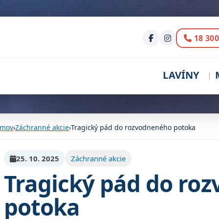
Volani
18 300
LAVÍNY
mov
›
Záchranné akcie
›
Tragický pád do rozvodneného potoka
25. 10. 2025
Záchranné akcie
Tragický pád do ro
potoka