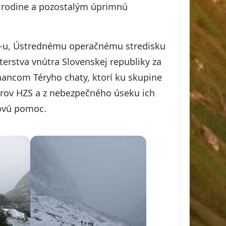
ť rodine a pozostalým úprimnú
R-u, Ústrednému operačnému stredisku
sterstva vnútra Slovenskej republiky za
nancom Téryho chaty, ktorí ku skupine
árov HZS a z nebezpečného úseku ich
dzovú pomoc.