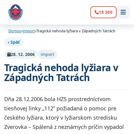
18 300
Volanie:
Domov
›
import
›
Tragická nehoda lyžiara v Západných Tatrách
‹ Späť
28. 12. 2006
import
Tragická nehoda lyžiara v
Západných Tatrách
Dňa 28.12.2006 bola HZS prostredníctvom
tiesňovej linky „112“ požiadaná o pomoc pre
českého lyžiara, ktorý v lyžiarskom stredisku
Zverovka – Spálená z neznámych príčin vypadol