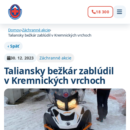
18 300
Volanie:
Domov
›
Záchranné akcie
›
Taliansky bežkár zablúdil v Kremnických vrchoch
‹ Späť
30. 12. 2023
Záchranné akcie
Taliansky bežkár zablúdil
v Kremnických vrchoch