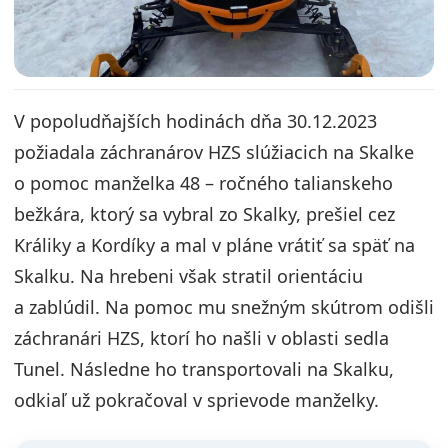
V popoludňajších hodinách dňa 30.12.2023
požiadala záchranárov HZS slúžiacich na Skalke
o pomoc manželka 48 – ročného talianskeho
bežkára, ktorý sa vybral zo Skalky, prešiel cez
Králiky a Kordíky a mal v pláne vrátiť sa späť na
Skalku. Na hrebeni však stratil orientáciu
a zablúdil. Na pomoc mu snežným skútrom odišli
záchranári HZS, ktorí ho našli v oblasti sedla
Tunel. Následne ho transportovali na Skalku,
odkiaľ už pokračoval v sprievode manželky.