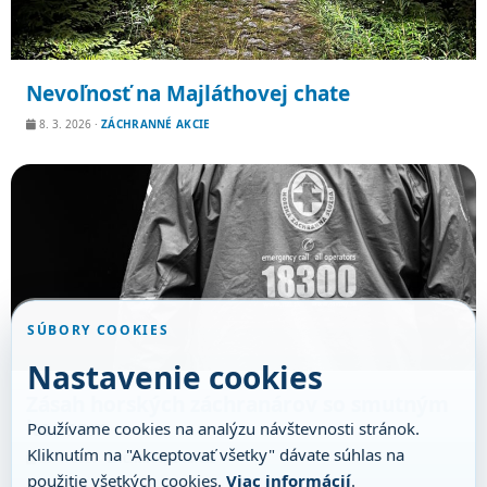
Nevoľnosť na Majláthovej chate
8. 3. 2026
·
ZÁCHRANNÉ AKCIE
SÚBORY COOKIES
Nastavenie cookies
Zásah horských záchranárov so smutným
koncom
Používame cookies na analýzu návštevnosti stránok.
Kliknutím na "Akceptovať všetky" dávate súhlas na
25. 1. 2026
·
ZÁCHRANNÉ AKCIE
použitie všetkých cookies.
Viac informácií
.