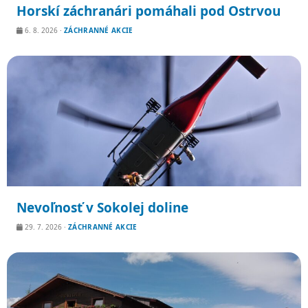
Horskí záchranári pomáhali pod Ostrvou
6. 8. 2026
·
ZÁCHRANNÉ AKCIE
Nevoľnosť v Sokolej doline
29. 7. 2026
·
ZÁCHRANNÉ AKCIE