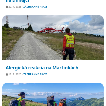
na Dunajci
20. 7. 2026
·
ZÁCHRANNÉ AKCIE
Alergická reakcia na Martinkách
18. 7. 2026
·
ZÁCHRANNÉ AKCIE