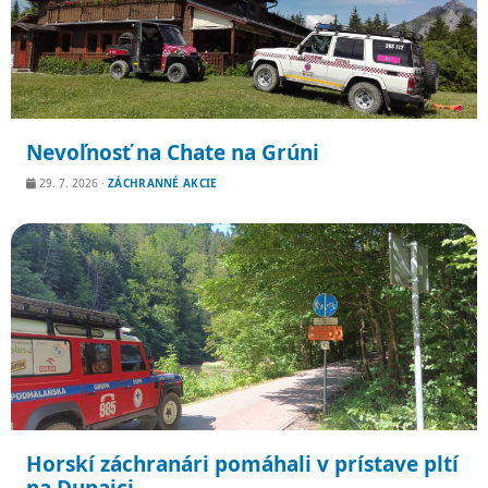
Nevoľnosť na Chate na Grúni
29. 7. 2026
·
ZÁCHRANNÉ AKCIE
Horskí záchranári pomáhali v prístave pltí