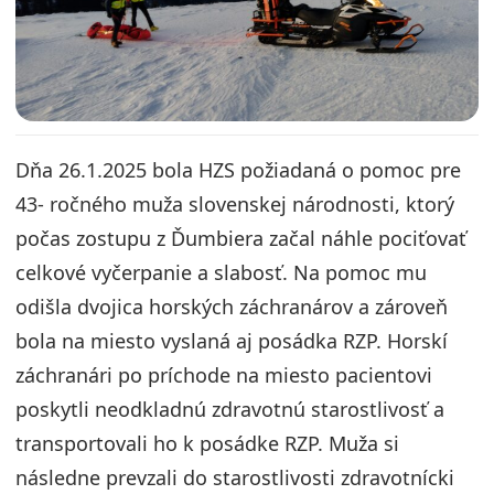
Dňa 26.1.2025 bola HZS požiadaná o pomoc pre
43- ročného muža slovenskej národnosti, ktorý
počas zostupu z Ďumbiera začal náhle pociťovať
celkové vyčerpanie a slabosť. Na pomoc mu
odišla dvojica horských záchranárov a zároveň
bola na miesto vyslaná aj posádka RZP. Horskí
záchranári po príchode na miesto pacientovi
poskytli neodkladnú zdravotnú starostlivosť a
transportovali ho k posádke RZP. Muža si
následne prevzali do starostlivosti zdravotnícki