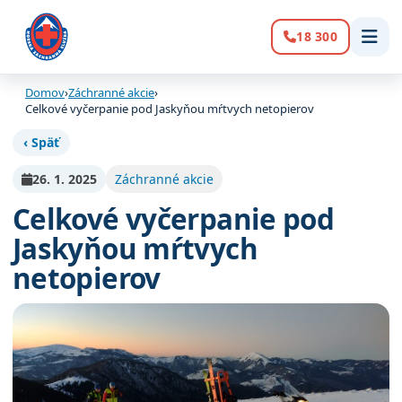
18 300
Volanie:
Domov
›
Záchranné akcie
›
Celkové vyčerpanie pod Jaskyňou mŕtvych netopierov
‹ Späť
26. 1. 2025
Záchranné akcie
Celkové vyčerpanie pod
Jaskyňou mŕtvych
netopierov