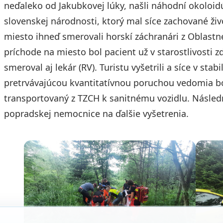
neďaleko od Jakubkovej lúky, našli náhodní okoloidú
slovenskej národnosti, ktorý mal síce zachované ži
miesto ihneď smerovali horskí záchranári z Oblastn
príchode na miesto bol pacient už v starostlivosti 
smeroval aj lekár (RV). Turistu vyšetrili a síce v sta
pretrvávajúcou kvantitatívnou poruchou vedomia bo
transportovaný z TZCH k sanitnému vozidlu. Násled
popradskej nemocnice na ďalšie vyšetrenia.