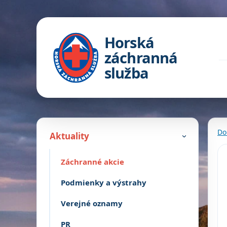
Horská
záchranná
služba
Do
Aktuality
›
Záchranné akcie
Podmienky a výstrahy
Verejné oznamy
PR