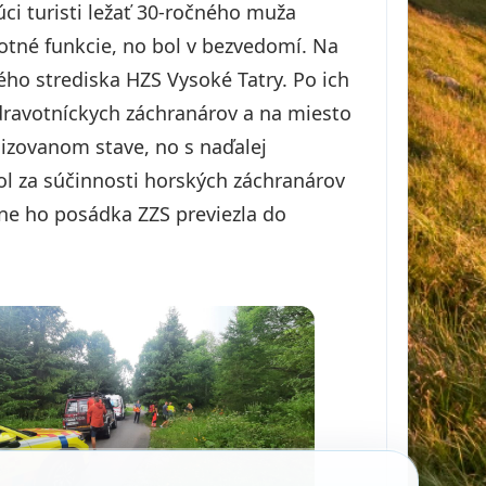
ci turisti ležať 30-ročného muža
votné funkcie, no bol v bezvedomí. Na
ého strediska HZS Vysoké Tatry. Po ich
zdravotníckych záchranárov a na miesto
bilizovanom stave, no s naďalej
l za súčinnosti horských záchranárov
ne ho posádka ZZS previezla do