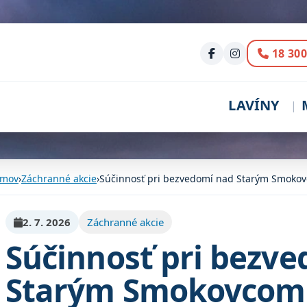
Volani
18 300
LAVÍNY
mov
›
Záchranné akcie
›
Súčinnosť pri bezvedomí nad Starým Smoko
2. 7. 2026
Záchranné akcie
Súčinnosť pri bezv
Starým Smokovcom