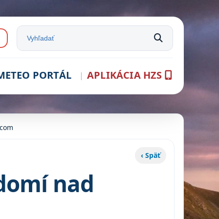
e:
Vyhľadať na stránke
METEO PORTÁL
APLIKÁCIA HZS
vcom
‹ Späť
edomí nad