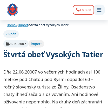
18 300
Volanie:
Domov
›
import
›
Štvrtá obeť Vysokých Tatier
‹ Späť
23. 6. 2007
import
Štvrtá obeť Vysokých Tatier
Dňa 22.06.20007 vo večerných hodinách asi 100
metrov pod Chatou pod Rysmi odpadol 60 –
ročný slovenský turista zo Žiliny. Osadenstvo
chaty ihneď začalo s oživovaním. Ani hodinové
oživovanie nepomohlo. Na druhý deň záchranári