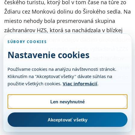
českého turistu, ktorý bol v tom čase na túre zo
Ždiaru cez Monkovú dolinu do Širokého sedla. Na
miesto nehody bola presmerovaná skupina
záchranárov HZS, ktorá sa nachádzala v blízkej
lokalite. Po upresnení údajov ďalším okoloidúcim
SÚBORY COOKIES
turistom, bola na miesto nehody vyžiadaná LZZS
Nastavenie cookies
z Popradu. Po súčasnom príchode záchranárov
HZS a lekára LZZS k postihnutému, sa ani napriek
Používame cookies na analýzu návštevnosti stránok.
okamžitej odbornej lekárskej pomoci nepodarilo
Kliknutím na "Akceptovať všetky" dávate súhlas na
použitie všetkých cookies.
Viac informácií
.
postihnutého oživiť.
Len nevyhnutné
Akceptovať všetky