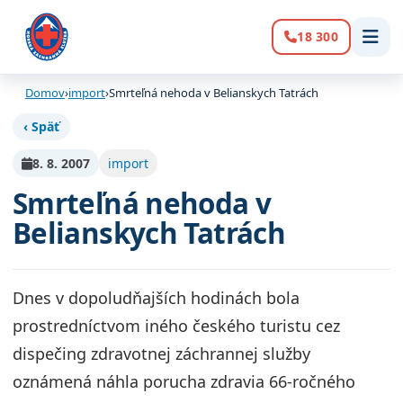
18 300
Volanie:
Domov
›
import
›
Smrteľná nehoda v Belianskych Tatrách
‹ Späť
8. 8. 2007
import
Smrteľná nehoda v
Belianskych Tatrách
Dnes v dopoludňajších hodinách bola
prostredníctvom iného českého turistu cez
dispečing zdravotnej záchrannej služby
oznámená náhla porucha zdravia 66-ročného