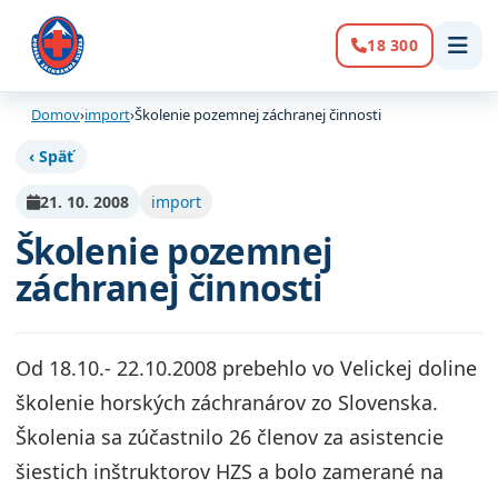
18 300
Volanie:
Domov
›
import
›
Školenie pozemnej záchranej činnosti
‹ Späť
21. 10. 2008
import
Školenie pozemnej
záchranej činnosti
Od 18.10.- 22.10.2008 prebehlo vo Velickej doline
školenie horských záchranárov zo Slovenska.
Školenia sa zúčastnilo 26 členov za asistencie
šiestich inštruktorov HZS a bolo zamerané na