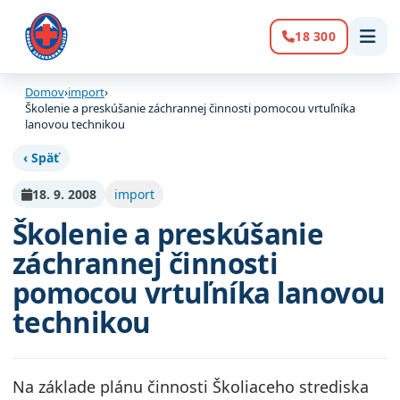
18 300
Volanie:
Domov
›
import
›
Školenie a preskúšanie záchrannej činnosti pomocou vrtuľníka
lanovou technikou
‹ Späť
18. 9. 2008
import
Školenie a preskúšanie
záchrannej činnosti
pomocou vrtuľníka lanovou
technikou
Na základe plánu činnosti Školiaceho strediska