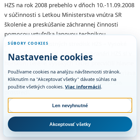
HZS na rok 2008 prebehlo v dňoch 10.-11.09.2008
v súčinnosti s Letkou Ministerstva vnútra SR
školenie a preskúšanie záchrannej činnosti
pomocou vrtuľníka lanovou technikou
príslušníkov oblastných stredísk HZS – Vysoké
SÚBORY COOKIES
Tatry a Slovenský raj. Leteckí záchranári HZS si v
Nastavenie cookies
horskom teréne Vysokých Tatier precvičili hlavne
Používame cookies na analýzu návštevnosti stránok.
transport zraneného pomocou palubného žeriava
Kliknutím na "Akceptovať všetky" dávate súhlas na
a podvesu z exponovaných miest v horskom
použitie všetkých cookies.
Viac informácií
.
prostredí.
Len nevyhnutné
Akceptovať všetky