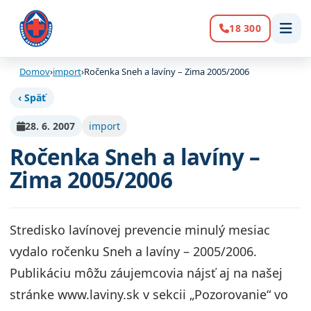
18 300
Volanie:
Domov
›
import
›
Ročenka Sneh a lavíny – Zima 2005/2006
‹ Späť
28. 6. 2007
import
Ročenka Sneh a lavíny –
Zima 2005/2006
Stredisko lavínovej prevencie minulý mesiac
vydalo ročenku Sneh a lavíny – 2005/2006.
Publikáciu môžu záujemcovia nájsť aj na našej
stránke www.laviny.sk v sekcii „Pozorovanie“ vo