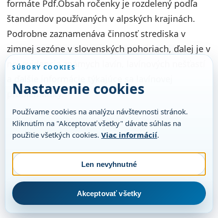
formáte Pdf.Obsah ročenky je rozdelený podľa
štandardov používaných v alpských krajinách.
Podrobne zaznamenáva činnosť strediska v
zimnej sezóne v slovenských pohoriach, ďalej je v
nej evidencia známych lavín, lavínových nešťastí
SÚBORY COOKIES
a ďalšie informácie týkajúce sa lavínovej
Nastavenie cookies
problematiky.
Používame cookies na analýzu návštevnosti stránok.
Kliknutím na "Akceptovať všetky" dávate súhlas na
použitie všetkých cookies.
Viac informácií
.
Len nevyhnutné
Akceptovať všetky