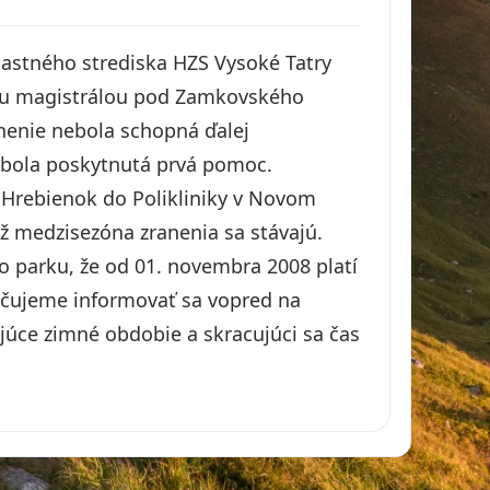
lastného strediska HZS Vysoké Tatry
tupu magistrálou pod Zamkovského
nenie nebola schopná ďalej
j bola poskytnutá prvá pomoc.
Hrebienok do Polikliniky v Novom
už medzisezóna zranenia sa stávajú.
parku, že od 01. novembra 2008 platí
učujeme informovať sa vopred na
júce zimné obdobie a skracujúci sa čas