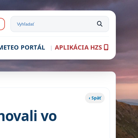
e:
Vyhľadať na stránke
METEO PORTÁL
APLIKÁCIA HZS
‹ Späť
hovali vo