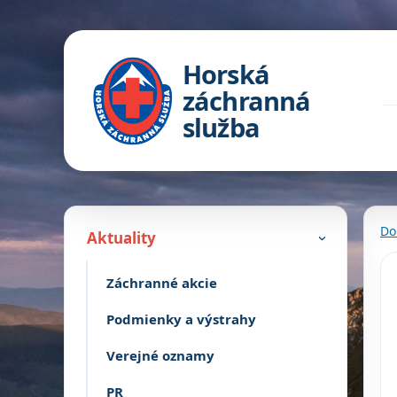
Horská
záchranná
služba
Do
Aktuality
›
Záchranné akcie
Podmienky a výstrahy
Verejné oznamy
PR