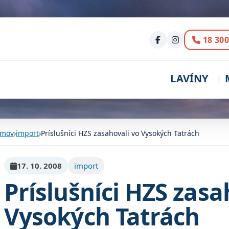
Volani
18 300
LAVÍNY
mov
›
import
›
Príslušníci HZS zasahovali vo Vysokých Tatrách
17. 10. 2008
import
Príslušníci HZS zasa
Vysokých Tatrách