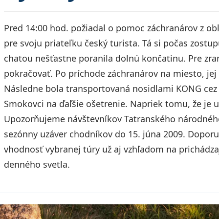
Pred 14:00 hod. požiadal o pomoc záchranárov z ob
pre svoju priateľku český turista. Tá si počas zos
chatou nešťastne poranila dolnú končatinu. Pre zra
pokračovať. Po príchode záchranárov na miesto, je
Následne bola transportovaná nosidlami KONG cez 
Smokovci na ďaľšie ošetrenie. Napriek tomu, že je 
Upozorňujeme návštevníkov Tatranského národného 
sezónny uzáver chodníkov do 15. júna 2009. Dopor
vhodnosť vybranej túry už aj vzhľadom na prichádza
denného svetla.