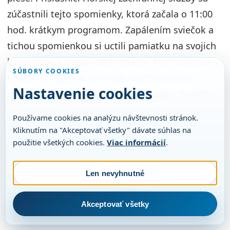
zúčastnili tejto spomienky, ktorá začala o 11:00
hod. krátkym programom. Zapálením sviečok a
tichou spomienkou si uctili pamiatku na svojich
kamarátov, kolegov-záchranárov, ktorí zahynuli v
SÚBORY COOKIES
horách pri výkone toho najušlachtilejšieho
Nastavenie cookies
povolania – záchrane ľudského života v horách.
Používame cookies na analýzu návštevnosti stránok.
Kliknutím na "Akceptovať všetky" dávate súhlas na
použitie všetkých cookies.
Viac informácií
.
Len nevyhnutné
Akceptovať všetky