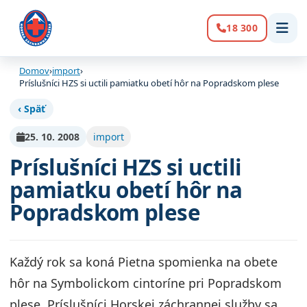
18 300
Volanie:
Domov
›
import
›
Príslušníci HZS si uctili pamiatku obetí hôr na Popradskom plese
‹ Späť
25. 10. 2008
import
Príslušníci HZS si uctili
pamiatku obetí hôr na
Popradskom plese
Každý rok sa koná Pietna spomienka na obete
hôr na Symbolickom cintoríne pri Popradskom
plese. Príslušníci Horskej záchrannej služby sa