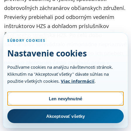
dobrovoľných záchranárov občianskych združení.
Previerky prebiehali pod odborným vedením
inštruktorov HZS a dohľadom príslušníkov
Školiaceho strediska HZS. Po celú dobu
SÚBORY COOKIES
záchranárov sprevádzalo mimoriadne nepriaznivé
Nastavenie cookies
počasia. To však nijako neovplyvnilo ich priebeh,
nakoľko záchranári často zasahujú práve v
Používame cookies na analýzu návštevnosti stránok.
takýchto zlých podmienkach.
Kliknutím na "Akceptovať všetky" dávate súhlas na
použitie všetkých cookies.
Viac informácií
.
Len nevyhnutné
Akceptovať všetky