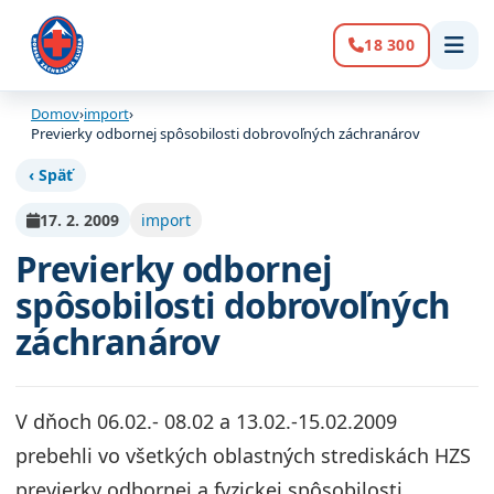
18 300
Volanie:
Domov
›
import
›
Previerky odbornej spôsobilosti dobrovoľných záchranárov
‹ Späť
17. 2. 2009
import
Previerky odbornej
spôsobilosti dobrovoľných
záchranárov
V dňoch 06.02.- 08.02 a 13.02.-15.02.2009
prebehli vo všetkých oblastných strediskách HZS
previerky odbornej a fyzickej spôsobilosti