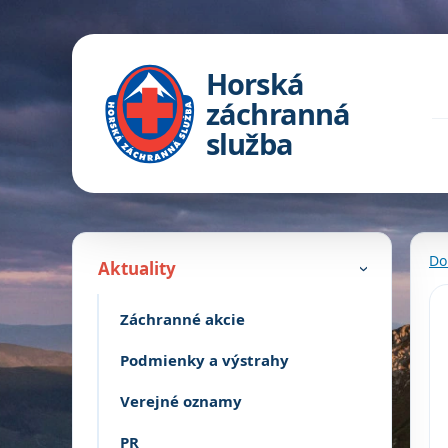
Horská
záchranná
služba
Do
Aktuality
›
Záchranné akcie
Podmienky a výstrahy
Verejné oznamy
PR