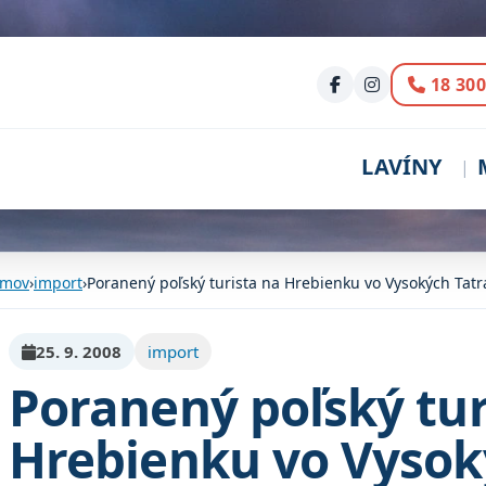
Volani
18 300
LAVÍNY
mov
›
import
›
Poranený poľský turista na Hrebienku vo Vysokých Tat
25. 9. 2008
import
Poranený poľský tur
Hrebienku vo Vysok