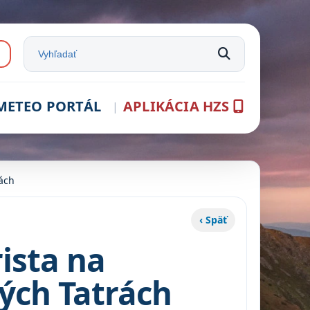
e:
Vyhľadať na stránke
METEO PORTÁL
APLIKÁCIA HZS
rách
‹ Späť
ista na
ých Tatrách