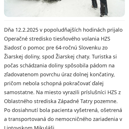
Dňa 12.2.2025 v popoludňajších hodinách prijalo
Operačné stredisko tiesňového volania HZS
žiadosť o pomoc pre 64-ročnú Slovenku zo
Žiarskej doliny, spod Žiarskej chaty. Turistka si
počas schádzania doliny spôsobila pádom na
zľadovatenom povrchu úraz dolnej končatiny,
pričom nebola schopná pokračovať ďalej
samostatne. Na miesto vyrazili príslušníci HZS z
Oblastného strediska Západné Tatry pozemne.
Po dosiahnutí bola pacienta vyšetrená, ošetrená
a transportovaná do nemocničného zariadenia v
Liptovskom Mikuláši.