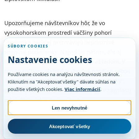
Upozorňujeme návštevníkov hôr, že vo
vysokohorskom prostredí väčšiny pohorí
Slovenska naďalej pretrvávajú nepriaznivé
SÚBORY COOKIES
snehové podmienky. Najvyššie pásma, ale aj
Nastavenie cookies
údolia sú pokryté tvrdým snehom až ľadom. V
tomto ročnom období je vhodné nosiť so sebou
Používame cookies na analýzu návštevnosti stránok.
aspoň turistické palice, retiazkové „nesmeky“,
Kliknutím na "Akceptovať všetky" dávate súhlas na
použitie všetkých cookies.
Viac informácií
.
prípadne stúpacie železá a použiť ich v závislosti
od podmienok v danom teréne.
Len nevyhnutné
Akceptovať všetky