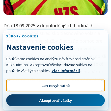
Dňa 18.09.2025 v dopoludňajších hodinách
prijalo Operačné stredisko tiesňového volania
SÚBORY COOKIES
Horskej záchrannej služby žiadosť o pomoc pre
Nastavenie cookies
74-ročnú Slovenku, ktorá si pádom privodila
poranenie tváre s krvácaním. Na pomoc jej odišli
Používame cookies na analýzu návštevnosti stránok.
dvaja záchranári z Oblastného strediska Vysoké
Kliknutím na "Akceptovať všetky" dávate súhlas na
použitie všetkých cookies.
Viac informácií
.
Tatry. Žena po vyšetrení a ošetrení záchranármi
pokračovala ďalej na vlastnú žiadosť samostatne.
Len nevyhnutné
Akceptovať všetky