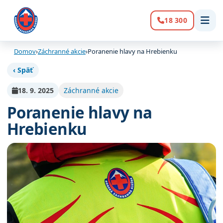
18 300
Volanie:
Domov
›
Záchranné akcie
›
Poranenie hlavy na Hrebienku
‹ Späť
18. 9. 2025
Záchranné akcie
Poranenie hlavy na
Hrebienku