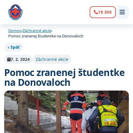
18 300
Volanie:
Domov
›
Záchranné akcie
›
Pomoc zranenej študentke na Donovaloch
‹ Späť
7. 2. 2024
Záchranné akcie
Pomoc zranenej študentke
na Donovaloch