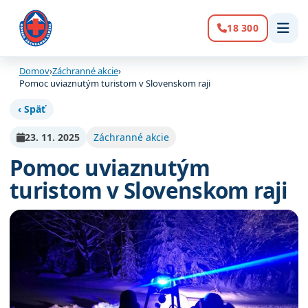
18 300
Volanie:
Domov
›
Záchranné akcie
›
Pomoc uviaznutým turistom v Slovenskom raji
‹ Späť
23. 11. 2025
Záchranné akcie
Pomoc uviaznutým
turistom v Slovenskom raji