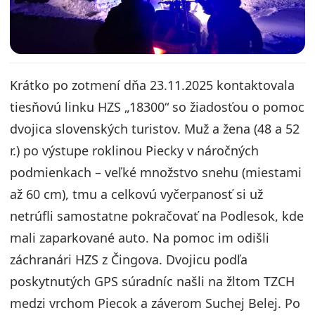
Krátko po zotmení dňa 23.11.2025 kontaktovala
tiesňovú linku HZS „18300“ so žiadosťou o pomoc
dvojica slovenských turistov. Muž a žena (48 a 52
r.) po výstupe roklinou Piecky v náročných
podmienkach – veľké množstvo snehu (miestami
až 60 cm), tmu a celkovú vyčerpanosť si už
netrúfli samostatne pokračovať na Podlesok, kde
mali zaparkované auto. Na pomoc im odišli
záchranári HZS z Čingova. Dvojicu podľa
poskytnutých GPS súradníc našli na žltom TZCH
medzi vrchom Piecok a záverom Suchej Belej. Po