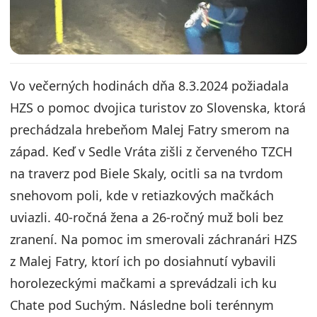
Vo večerných hodinách dňa 8.3.2024 požiadala
HZS o pomoc dvojica turistov zo Slovenska, ktorá
prechádzala hrebeňom Malej Fatry smerom na
západ. Keď v Sedle Vráta zišli z červeného TZCH
na traverz pod Biele Skaly, ocitli sa na tvrdom
snehovom poli, kde v retiazkových mačkách
uviazli. 40-ročná žena a 26-ročný muž boli bez
zranení. Na pomoc im smerovali záchranári HZS
z Malej Fatry, ktorí ich po dosiahnutí vybavili
horolezeckými mačkami a sprevádzali ich ku
Chate pod Suchým. Následne boli terénnym