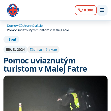
18 300
Volanie:
Domov
›
Záchranné akcie
›
Pomoc uviaznutým turistom v Malej Fatre
‹ Späť
9. 3. 2024
Záchranné akcie
Pomoc uviaznutým
turistom v Malej Fatre