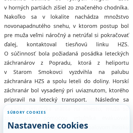
v horných partiách zišiel zo značeného chodníka.
Nakoľko sa v lokalite nachádza množstvo
novonapadnutého snehu, v ktorom postup bol
pre muža veľmi náročný a netrúfal si pokračovať
ďalej, kontaktoval tiesňovú linku HZS.
O súčinnosť bola požiadaná posádka leteckých
záchranárov z Popradu, ktorá z heliportu
v Starom Smokovci vyzdvihla na palubu
záchranára HZS a spolu leteli do doliny. Horskí
záchranár bol vysadený pri uviaznutom, ktorého
pripravil na letecký transport. Následne sa
posádka vrtuľníka vrátila na miesto, muža so
SÚBORY COOKIES
záchranárom pomocou vrtuľníka evakuovali
Nastavenie cookies
z terénu a po medzipristátí na futbalovom ihrisku