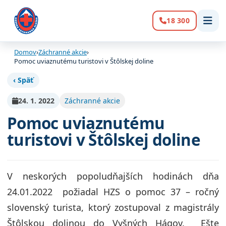
18 300
Volanie:
Domov
›
Záchranné akcie
›
Pomoc uviaznutému turistovi v Štôlskej doline
‹ Späť
24. 1. 2022
Záchranné akcie
Pomoc uviaznutému
turistovi v Štôlskej doline
V neskorých popoludňajších hodinách dňa
24.01.2022 požiadal HZS o pomoc 37 – ročný
slovenský turista, ktorý zostupoval z magistrály
Štôlskou dolinou do Vyšných Hágov. Ešte