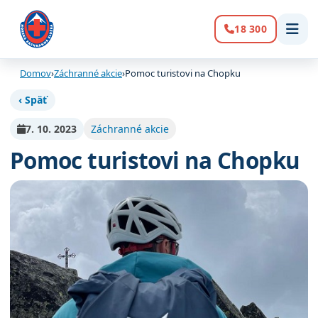
18 300
Volanie:
Domov
›
Záchranné akcie
›
Pomoc turistovi na Chopku
‹ Späť
7. 10. 2023
Záchranné akcie
Pomoc turistovi na Chopku