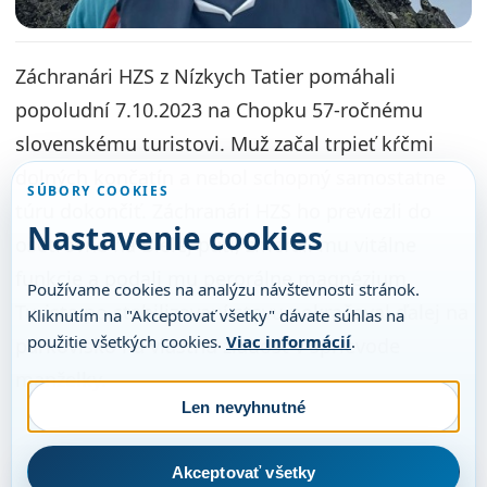
Záchranári HZS z Nízkych Tatier pomáhali
popoludní 7.10.2023 na Chopku 57-ročnému
slovenskému turistovi. Muž začal trpieť kŕčmi
dolných končatín a nebol schopný samostatne
SÚBORY COOKIES
túru dokončiť. Záchranári HZS ho previezli do
Nastavenie cookies
ošetrovne na Bielej púti, zmerali mu vitálne
funkcie a podali mu perorálne magnézium.
Používame cookies na analýzu návštevnosti stránok.
Turista po stabilizovaní stavu pokračoval ďalej na
Kliknutím na "Akceptovať všetky" dávate súhlas na
použitie všetkých cookies.
Viac informácií
.
parkovisko na vlastnú žiadosť v sprievode
manželky.
Len nevyhnutné
Akceptovať všetky